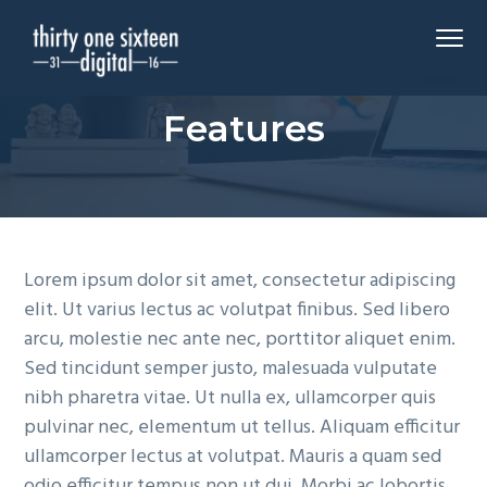
S
S
S
Menu
k
k
k
i
i
i
Coming
3116 Digital
p
p
p
Soon
Features
t
t
t
o
o
o
p
m
f
r
a
o
i
i
o
m
n
t
Lorem ipsum dolor sit amet, consectetur adipiscing
a
c
e
elit. Ut varius lectus ac volutpat finibus. Sed libero
r
o
r
arcu, molestie nec ante nec, porttitor aliquet enim.
y
n
Sed tincidunt semper justo, malesuada vulputate
n
t
nibh pharetra vitae. Ut nulla ex, ullamcorper quis
a
e
pulvinar nec, elementum ut tellus. Aliquam efficitur
v
n
ullamcorper lectus at volutpat. Mauris a quam sed
i
t
odio efficitur tempus non ut dui. Morbi ac lobortis