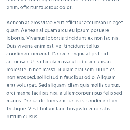
g
enim, efficitur faucibus dolor.
a
t
Aenean at eros vitae velit efficitur accumsan in eget
i
quam. Aenean aliquam arcu eu ipsum posuere
o
lobortis. Vivamus lobortis tincidunt ex non lacinia.
n
Duis viverra enim est, vel tincidunt tellus
condimentum eget. Donec congue at justo id
accumsan. Ut vehicula massa ut odio accumsan
molestie in nec massa. Nullam erat sem, ultricies
non eros sed, sollicitudin faucibus odio. Aliquam
erat volutpat. Sed aliquam, diam quis mollis cursus,
orci magna facilisis nisi, a ullamcorper risus felis sed
mauris. Donec dictum semper risus condimentum
tristique. Vestibulum faucibus justo venenatis
rutrum cursus.